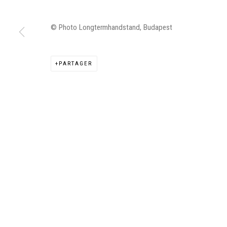
© Photo Longtermhandstand, Budapest
Manage cookies
PARTAGER
©2026 FONDS DE DOTATION JUDIT REIGL - SITE RÉALISÉ À PAR
CONTACT : inventaire@judit-reigl.com