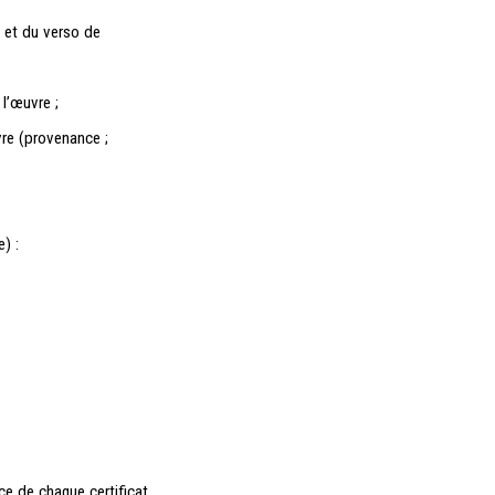
o et du verso de
 l’œuvre ;
vre (provenance ;
re)
:
e de chaque certificat.