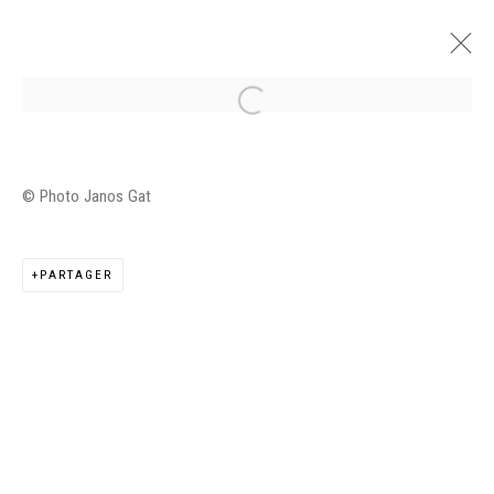
JUDIT REIGL, DANCE OF DEATH
© Photo Janos Gat
MUSEUM OF FINE ARTS, BUDAPEST
26 MAI - 24 SEPTEMBRE 2023
PARTAGER
PRÉSENTATION
VUES DE L'EXPOSITION
ŒUVRES
CATALOGUES
Manage cookies
©2026 FONDS DE DOTATION JUDIT REIGL - SITE
RÉALISÉ À PARTIR DES DONNÉES COLLECTÉES PAR