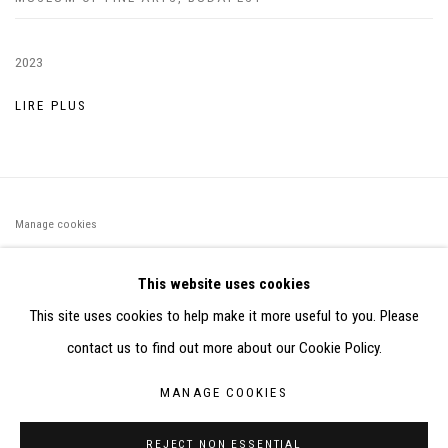
2023
LIRE PLUS
Manage cookies
©2026 FONDS DE DOTATION JUDIT REIGL - SITE RÉALISÉ À
This website uses cookies
PARTIR DES DONNÉES COLLECTÉES PAR ELISABETH KLIMOFF
This site uses cookies to help make it more useful to you. Please
DE 2015 À 2019
contact us to find out more about our Cookie Policy.
SITE BY ARTLOGIC
MANAGE COOKIES
CONTACT : inventaire@judit-reigl.com
REJECT NON ESSENTIAL