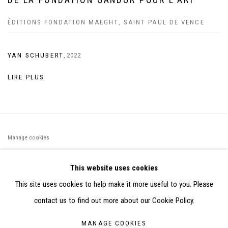
ÉDITIONS FONDATION MAEGHT, SAINT PAUL DE VENCE
YAN SCHUBERT
,
2022
LIRE PLUS
Manage cookies
©2026 FONDS DE DOTATION JUDIT REIGL - SITE RÉALISÉ À
This website uses cookies
PARTIR DES DONNÉES COLLECTÉES PAR ELISABETH KLIMOFF
This site uses cookies to help make it more useful to you. Please
DE 2015 À 2019
contact us to find out more about our Cookie Policy.
SITE BY ARTLOGIC
MANAGE COOKIES