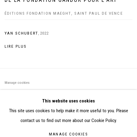
ÉDITIONS FONDATION MAEGHT, SAINT PAUL DE VENCE
YAN SCHUBERT
,
2022
LIRE PLUS
Manage cookies
©2026 FONDS DE DOTATION JUDIT REIGL - SITE RÉALISÉ À
This website uses cookies
PARTIR DES DONNÉES COLLECTÉES PAR ELISABETH KLIMOFF
This site uses cookies to help make it more useful to you. Please
DE 2015 À 2019
contact us to find out more about our Cookie Policy.
SITE BY ARTLOGIC
MANAGE COOKIES