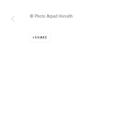
© Photo Arpad Horváth
SHARE
Manage cookies
©2026 FONDS DE DOTATION JUDIT REIGL - SITE RÉALISÉ À PAR
CONTACT : inventaire@judit-reigl.com