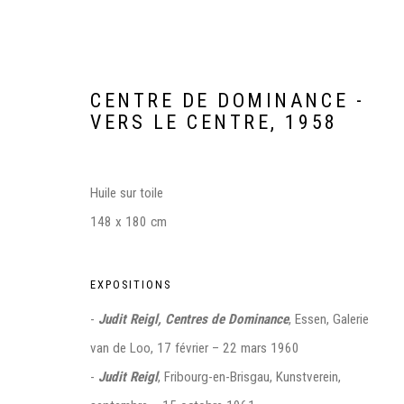
CENTRE DE DOMINANCE -
VERS LE CENTRE
,
1958
Huile sur toile
148 x 180 cm
JUDIT REIGL, CENTERS DE D
EXPOSITIONS
-
Judit Reigl, Centres de Dominance
, Essen, Galerie
NEUE NATIONALGALERIE - STAATLICHE MUSEEN, BE
van de Loo, 17 février – 22 mars 1960
-
Judit Reigl
, Fribourg-en-Brisgau, Kunstverein,