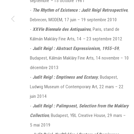
septembre
–
15 octobre 1961
-
The Rhythm of Existence : Judit Reigl Retrospective
,
Debrecen, MODEM, 17 juin – 19 septembre 2010
-
XXVIe Biennale des Antiquaires
, Paris, stand de
Manage cookies
Kálmán Makláry Fine Arts, 14
–
23 septembre 2012
©2026 FONDS DE DOTATION JUDIT REIGL - SITE RÉALISÉ À PAR
-
Judit Reigl : Abstract Expressionism, 1955–59
,
CONTACT : inventaire@judit-reigl.com
Budapest, Kálmán Makláry Fine Arts, 14 novembre – 10
décembre 2013
-
Judit Reigl : Emptiness and Ecstasy
, Budapest,
Ludwig Museum of Contemporary Art, 22 mars – 22
juin 2014
-
Judit Reigl : Palimpsest, Selection from the Maklary
Collection
, Budapest, YBL Creative House, 29 mars –
5 mai 2019