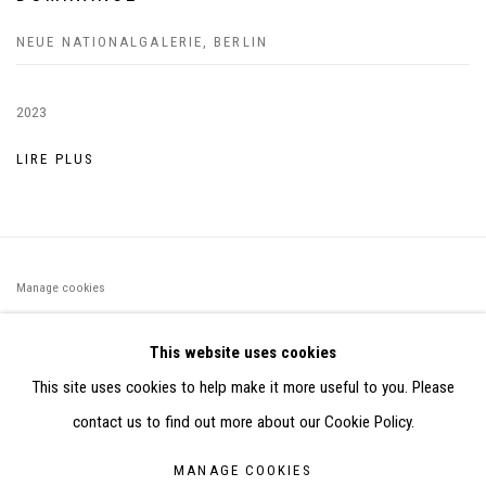
NEUE NATIONALGALERIE, BERLIN
2023
LIRE PLUS
Manage cookies
©2026 FONDS DE DOTATION JUDIT REIGL - SITE RÉALISÉ À
This website uses cookies
PARTIR DES DONNÉES COLLECTÉES PAR ELISABETH KLIMOFF
This site uses cookies to help make it more useful to you. Please
DE 2015 À 2019
contact us to find out more about our Cookie Policy.
SITE BY ARTLOGIC
MANAGE COOKIES