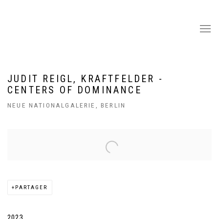
JUDIT REIGL, KRAFTFELDER -
CENTERS OF DOMINANCE
NEUE NATIONALGALERIE, BERLIN
Open a larger version of the following image in a popup:
PARTAGER
2023