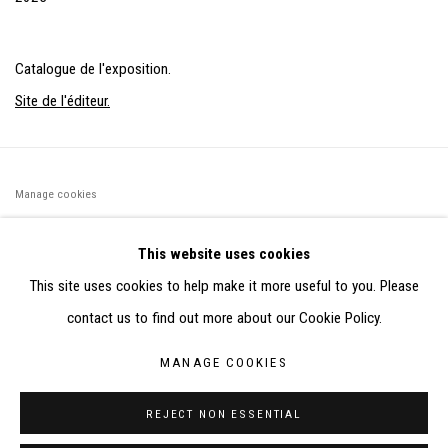
Catalogue de l'exposition.
Site de l'éditeur.
Manage cookies
©2026 FONDS DE DOTATION JUDIT REIGL - SITE RÉALISÉ À
This website uses cookies
PARTIR DES DONNÉES COLLECTÉES PAR ELISABETH KLIMOFF
This site uses cookies to help make it more useful to you. Please
DE 2015 À 2019
contact us to find out more about our Cookie Policy.
SITE BY ARTLOGIC
MANAGE COOKIES
CONTACT : inventaire@judit-reigl.com
REJECT NON ESSENTIAL