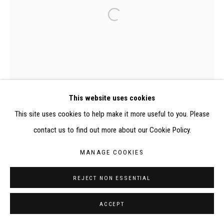
RÉALISÉ À PARTIR DES DONNÉES COLLECTÉES PAR
ELISABETH KLIMOFF DE 2015 À 2019
SITE BY ARTLOGIC
CONTACT : inventaire@judit-reigl.com
This website uses cookies
This site uses cookies to help make it more useful to you. Please
contact us to find out more about our Cookie Policy.
MANAGE COOKIES
REJECT NON ESSENTIAL
ACCEPT
0166P, Judit Reigl, Tentation d'Antoine