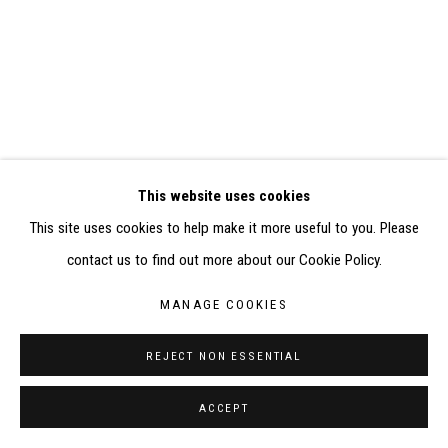
RÉALISÉ À PARTIR DES DONNÉES COLLECTÉES PAR
ELISABETH KLIMOFF DE 2015 À 2019
SITE BY ARTLOGIC
CONTACT : inventaire@judit-reigl.com
This website uses cookies
This site uses cookies to help make it more useful to you. Please
contact us to find out more about our Cookie Policy.
MANAGE COOKIES
REJECT NON ESSENTIAL
ACCEPT