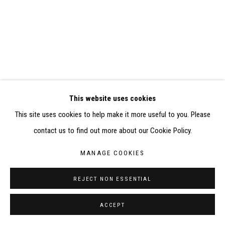
RÉALISÉ À PARTIR DES DONNÉES COLLECTÉES PAR
ELISABETH KLIMOFF DE 2015 À 2019
SITE BY ARTLOGIC
CONTACT : inventaire@judit-reigl.com
This website uses cookies
This site uses cookies to help make it more useful to you. Please
contact us to find out more about our Cookie Policy.
MANAGE COOKIES
REJECT NON ESSENTIAL
ACCEPT