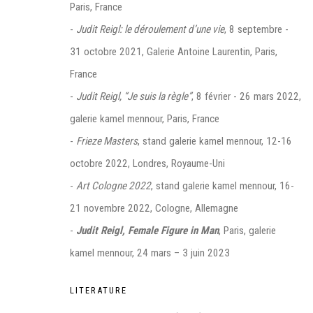
Paris, France
-
Judit Reigl: le déroulement d’une vie
, 8 septembre -
31 octobre 2021, Galerie Antoine Laurentin, Paris,
France
Manage cookies
-
Judit Reigl, “Je suis la règle”
, 8 février - 26 mars 2022,
©2026 FONDS DE DOTATION JUDIT REIGL - SITE RÉALISÉ À PAR
galerie kamel mennour, Paris, France
CONTACT : inventaire@judit-reigl.com
-
Frieze Masters
, stand galerie kamel mennour, 12-16
octobre 2022, Londres, Royaume-Uni
-
Art Cologne 2022
, stand galerie kamel mennour, 16-
21 novembre 2022, Cologne, Allemagne
-
Judit Reigl, Female Figure in Man
, Paris, galerie
kamel mennour, 24 mars – 3 juin 2023
LITERATURE