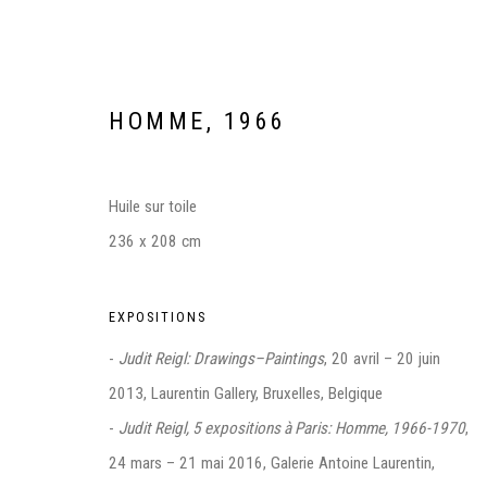
HOMME
,
1966
Huile sur toile
236 x 208 cm
EXPOSITIONS
JUDIT REIGL, FEMALE FIGURE
-
Judit Reigl: Drawings–Paintings
, 20 avril – 20 juin
GALERIE KAMEL MENNOUR, PARIS
24 MARS - 3 J
2013, Laurentin Gallery, Bruxelles, Belgique
-
Judit Reigl, 5 expositions à Paris: Homme, 1966-1970
,
24 mars – 21 mai 2016, Galerie Antoine Laurentin,