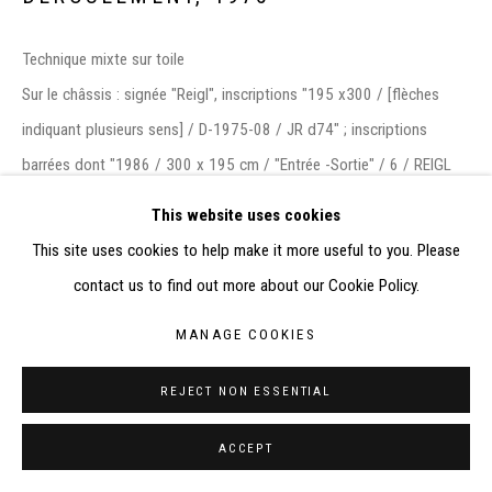
ELISABETH KLIMOFF DE 2015 À 2019
SITE BY ARTLOGIC
Technique mixte sur toile
Sur le châssis : signée "Reigl", inscriptions "195 x300 / [flèches
CONTACT : inventaire@judit-reigl.com
indiquant plusieurs sens] / D-1975-08 / JR d74" ; inscriptions
barrées dont "1986 / 300 x 195 cm / "Entrée -Sortie" / 6 / REIGL
1986 / J. REIGL" ; étiquettes : Galerie de France, Paris (n°inv. JR
This website uses cookies
d74) et une étiquette arrachée de International Art Transport.
This site uses cookies to help make it more useful to you. Please
195 x 300 cm
contact us to find out more about our Cookie Policy.
MANAGE COOKIES
EXPOSITIONS
-
Judit Reigl, Traversées
, Paris, A.R.C. 2, Musée d’Art Moderne de la
REJECT NON ESSENTIAL
Ville de Paris, 5 novembre – 5 décembre 1976
-
Judit Reigl, Entrée –Sortie
, 8 octobre – 16 novembre 2013,
ACCEPT
Wienerroither & Kohlbacher Fine Art, Vienne, Autriche