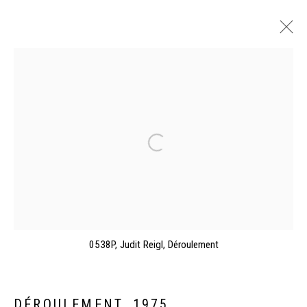
JUDIT REIGL, FEMALE FIGURE IN MAN
GALERIE KAMEL MENNOUR, PARIS
24 MARS - 3 JUIN 2023
PRÉSENTATION
VUES DE L'EXPOSITION
ŒUVRES
VIDEOS
0538P, Judit Reigl, Déroulement
Manage cookies
©2026 FONDS DE DOTATION JUDIT REIGL - SITE
RÉALISÉ À PARTIR DES DONNÉES COLLECTÉES PAR
DÉROULEMENT
,
1975