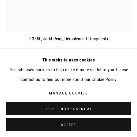
SITE BY ARTLOGIC
CONTACT : inventaire@judit-reigl.com
0355P, Judit Reigl, Déroulement (fragment)
This website uses cookies
DÉROULEMENT (FRAGMENT)
,
1973
This site uses cookies to help make it more useful to you. Please
contact us to find out more about our Cookie Policy.
Acrylique et glycérophtalique sur toile
55 x 46 cm
MANAGE COOKIES
REJECT NON ESSENTIAL
EXPOSITIONS
-
Judit Reigl 1974-1984
, Budapest, Kálmán Makláry Fine Arts, 11
ACCEPT
février – 18 mars 2016