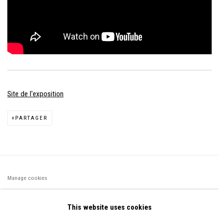
Site de l'exposition
PARTAGER
Manage cookies
©2026 FONDS DE DOTATION JUDIT REIGL - SITE RÉALISÉ À
This website uses cookies
PARTIR DES DONNÉES COLLECTÉES PAR ELISABETH KLIMOFF