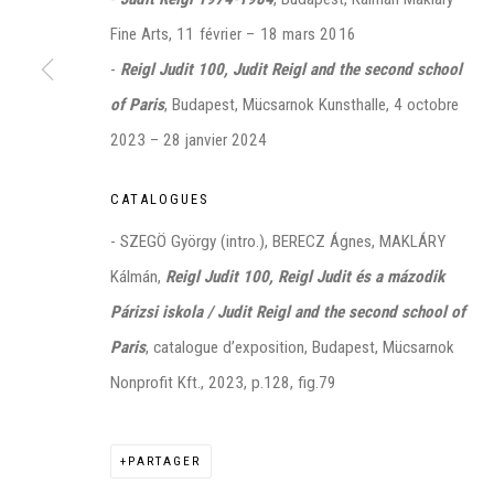
Fine Arts,
11 février – 18 mars 2016
-
Reigl Judit 100, Judit Reigl and the second school
of Paris
, Budapest, Mücsarnok Kunsthalle, 4 octobre
Manage cookies
2023 – 28 janvier 2024
©2026 FONDS DE DOTATION JUDIT REIGL - SITE RÉALISÉ À PAR
CATALOGUES
CONTACT : inventaire@judit-reigl.com
- SZEGÖ György (intro.), BERECZ Ágnes, MAKLÁRY
Kálmán,
Reigl Judit 100, Reigl Judit és a mázodik
Párizsi iskola / Judit Reigl and the second school of
Paris
, catalogue d’exposition, Budapest, Mücsarnok
Nonprofit Kft., 2023, p.128, fig.79
PARTAGER