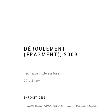
DÉROULEMENT
(FRAGMENT)
,
2009
JUDIT REIGL 1974-1984
Technique mixte sur toile
27 x 41 cm
GALERIE KÁLMÁN MAKLÁRY FINE ARTS, BUDAPEST
EXPOSITIONS
-
Judit Reigl 1974-1984
, Budapest, Kálmán Makláry