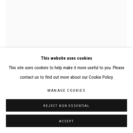
SITE BY ARTLOGIC
CONTACT : inventaire@judit-reigl.com
This website uses cookies
This site uses cookies to help make it more useful to you. Please
contact us to find out more about our Cookie Policy.
0132P, Judit Reigl, Volutes, torsades, colonnes, métal
MANAGE COOKIES
VOLUTES, TORSADES, COLONNES,
REJECT NON ESSENTIAL
MÉTAL
,
1983
ACCEPT
Technique mixte sur toile