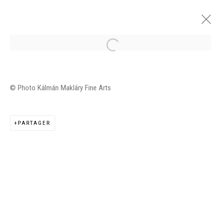
JUDIT REIGL 1974-1984
© Photo Kálmán Makláry Fine Arts
GALERIE KÁLMÁN MAKLÁRY FINE ARTS, BUDAPEST
11 FÉVRIER - 18 MARS 2016
PARTAGER
PRÉSENTATION
VUES DE L'EXPOSITION
ŒUVRES
Manage cookies
©2026 FONDS DE DOTATION JUDIT REIGL - SITE
RÉALISÉ À PARTIR DES DONNÉES COLLECTÉES PAR
ELISABETH KLIMOFF DE 2015 À 2019