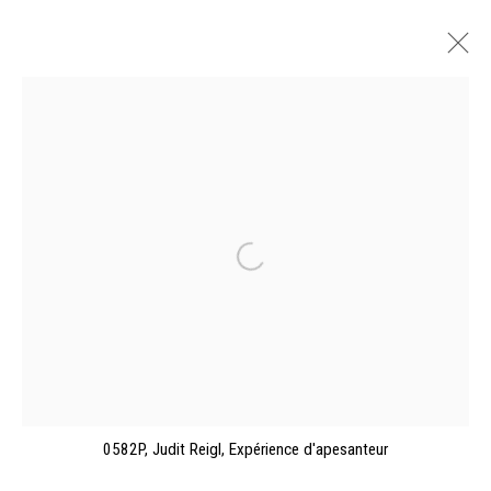
THE 20TH CENTURY AT SHEPHERD
GALLERY
SHEPHERD W&K GALLERIES, NEW YORK
21 OCTOBRE - 19 DÉCEMBRE 2025
PRÉSENTATION
VUES DE L'EXPOSITION
ŒUVRES
CATALOGUES
Manage cookies
0582P, Judit Reigl, Expérience d'apesanteur
©2026 FONDS DE DOTATION JUDIT REIGL - SITE