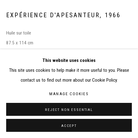
RÉALISÉ À PARTIR DES DONNÉES COLLECTÉES PAR
ELISABETH KLIMOFF DE 2015 À 2019
EXPÉRIENCE D'APESANTEUR
,
1966
SITE BY ARTLOGIC
Huile sur toile
CONTACT : inventaire@judit-reigl.com
87.5 x 114 cm
This website uses cookies
EXPOSITIONS
This site uses cookies to help make it more useful to you. Please
-
Judit Reigl
, Bourg-en-Bresse, Musée de Brou, 2 mars – 12 avril
contact us to find out more about our Cookie Policy.
1992
-
Judit Reigl: Weightlessness
, 28 septembre 2018 – 16 février
MANAGE COOKIES
2019, Ubu Gallery, New York, Etats-Unis
REJECT NON ESSENTIAL
-
The 20th Century at Shepherd Gallery : Ching Ho Cheng, Ilka
Gedö, Sydney Lazarus, Elizabeth Milleker, George Nama, Judit
ACCEPT
Reigl
, New York, Shepherd W&K Galleries, 21 octobre – 19