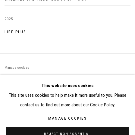
2025
LIRE PLUS
Manage cookies
©2026 FONDS DE DOTATION JUDIT REIGL - SITE RÉALISÉ À
This website uses cookies
PARTIR DES DONNÉES COLLECTÉES PAR ELISABETH KLIMOFF
This site uses cookies to help make it more useful to you. Please
DE 2015 À 2019
contact us to find out more about our Cookie Policy.
SITE BY ARTLOGIC
MANAGE COOKIES
CONTACT : inventaire@judit-reigl.com
REJECT NON ESSENTIAL