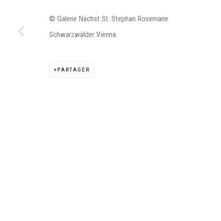
© Galerie Nächst St. Stephan Rosemarie
Schwarzwälder Vienna
Manage cookies
PARTAGER
©2026 FONDS DE DOTATION JUDIT REIGL - SITE RÉALISÉ À PAR
CONTACT : inventaire@judit-reigl.com