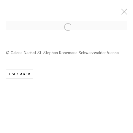
PANTA RHEI : SHEILA HICKS, JUDIT
© Galerie Nächst St. Stephan Rosemarie Schwarzwälder Vienna
REIGL
GALERIE NÄCHST ST. STEPHAN ROSEMARIE
SCHWARZWÄLDER, VIENNE
PARTAGER
4 SEPTEMBRE - 3 NOVEMBRE 2018
PRÉSENTATION
VUES DE L'EXPOSITION
ŒUVRES
Manage cookies
©2026 FONDS DE DOTATION JUDIT REIGL - SITE
RÉALISÉ À PARTIR DES DONNÉES COLLECTÉES PAR