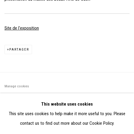
Site de l'exposition
PARTAGER
Manage cookies
©2026 FONDS DE DOTATION JUDIT REIGL - SITE RÉALISÉ À
This website uses cookies
PARTIR DES DONNÉES COLLECTÉES PAR ELISABETH KLIMOFF
This site uses cookies to help make it more useful to you. Please
DE 2015 À 2019
contact us to find out more about our Cookie Policy.
SITE BY ARTLOGIC