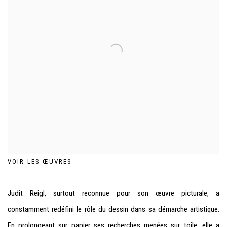
VOIR LES ŒUVRES
Judit Reigl, surtout reconnue pour son œuvre picturale, a
constamment redéfini le rôle du dessin dans sa démarche artistique.
En prolongeant sur papier ses recherches menées sur toile, elle a