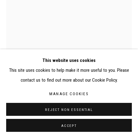
RÉALISÉ À PARTIR DES DONNÉES COLLECTÉES PAR
ELISABETH KLIMOFF DE 2015 À 2019
SITE BY ARTLOGIC
CONTACT : inventaire@judit-reigl.com
This website uses cookies
This site uses cookies to help make it more useful to you. Please
contact us to find out more about our Cookie Policy.
MANAGE COOKIES
REJECT NON ESSENTIAL
ACCEPT