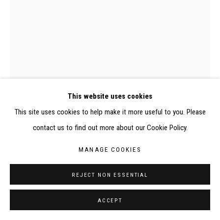
RÉALISÉ À PARTIR DES DONNÉES COLLECTÉES PAR
ELISABETH KLIMOFF DE 2015 À 2019
SITE BY ARTLOGIC
CONTACT : inventaire@judit-reigl.com
This website uses cookies
This site uses cookies to help make it more useful to you. Please
contact us to find out more about our Cookie Policy.
MANAGE COOKIES
REJECT NON ESSENTIAL
ACCEPT