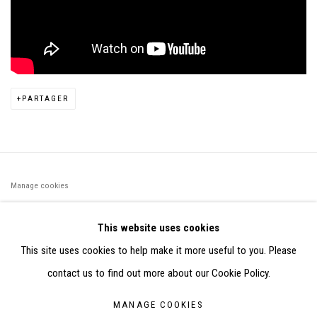
PARTAGER
Manage cookies
©2026 FONDS DE DOTATION JUDIT REIGL - SITE RÉALISÉ À
This website uses cookies
PARTIR DES DONNÉES COLLECTÉES PAR ELISABETH KLIMOFF
This site uses cookies to help make it more useful to you. Please
DE 2015 À 2019
contact us to find out more about our Cookie Policy.
SITE BY ARTLOGIC
MANAGE COOKIES
CONTACT : inventaire@judit-reigl.com