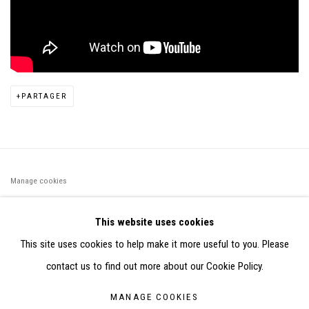
PARTAGER
Manage cookies
©2026 FONDS DE DOTATION JUDIT REIGL - SITE RÉALISÉ À
This website uses cookies
PARTIR DES DONNÉES COLLECTÉES PAR ELISABETH KLIMOFF
This site uses cookies to help make it more useful to you. Please
DE 2015 À 2019
contact us to find out more about our Cookie Policy.
SITE BY ARTLOGIC
MANAGE COOKIES
CONTACT : inventaire@judit-reigl.com