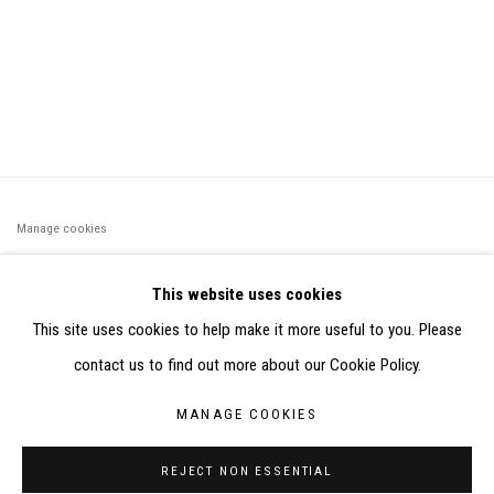
Manage cookies
©2026 FONDS DE DOTATION JUDIT REIGL - SITE RÉALISÉ À
This website uses cookies
PARTIR DES DONNÉES COLLECTÉES PAR ELISABETH KLIMOFF
This site uses cookies to help make it more useful to you. Please
DE 2015 À 2019
contact us to find out more about our Cookie Policy.
SITE BY ARTLOGIC
MANAGE COOKIES
CONTACT : inventaire@judit-reigl.com
REJECT NON ESSENTIAL