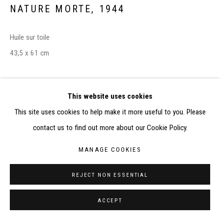
ELISABETH KLIMOFF DE 2015 À 2019
NATURE MORTE
,
1944
SITE BY ARTLOGIC
Huile sur toile
CONTACT : inventaire@judit-reigl.com
43,5 x 61 cm
EXHIBITIONS
This website uses cookies
-
Judit Reigl et ses amis, les "quatre apôtres" à Rome, 1947-48
, 1
This site uses cookies to help make it more useful to you. Please
mai - 18 juin 2023, Kalman Maklary Fine Arts Gallery, Budapest,
contact us to find out more about our Cookie Policy.
Hongrie
MANAGE COOKIES
SHARE
REJECT NON ESSENTIAL
ACCEPT