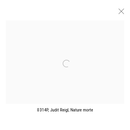
JUDIT REIGL ET SES AMIS, LES
"QUATRE APÔTRES" À ROME, 1947-48
GALERIE KÁLMÁN MAKLÁRY FINE ARTS, BUDAPEST
1 MAY - 18 JUNE 2023
OVERVIEW
INSTALLATION VIEWS
WORKS
Manage cookies
0314P, Judit Reigl, Nature morte
©2026 FONDS DE DOTATION JUDIT REIGL - SITE
RÉALISÉ À PARTIR DES DONNÉES COLLECTÉES PAR