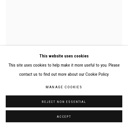
ELISABETH KLIMOFF DE 2015 À 2019
SITE BY ARTLOGIC
CONTACT : inventaire@judit-reigl.com
This website uses cookies
0861P, Judit Reigl, Visiteur nocturne
This site uses cookies to help make it more useful to you. Please
contact us to find out more about our Cookie Policy.
MANAGE COOKIES
VISITEUR NOCTURNE
,
1946
REJECT NON ESSENTIAL
Huile sur papier
24,5 x 17,5 cm
ACCEPT