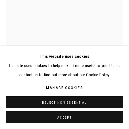
ELISABETH KLIMOFF DE 2015 À 2019
SITE BY ARTLOGIC
CONTACT : inventaire@judit-reigl.com
0290P, Judit Reigl, Couple de pêcheurs
This website uses cookies
This site uses cookies to help make it more useful to you. Please
contact us to find out more about our Cookie Policy.
COUPLE DE PÊCHEURS
,
1948
MANAGE COOKIES
Tempera et huile sur toile
REJECT NON ESSENTIAL
138,5 x 105 cm
ACCEPT
EXHIBITIONS