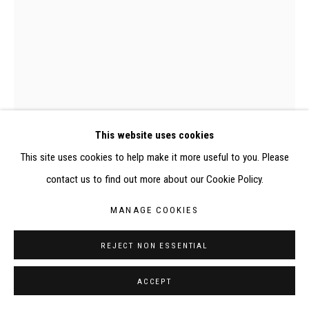
ELISABETH KLIMOFF DE 2015 À 2019
SITE BY ARTLOGIC
CONTACT : inventaire@judit-reigl.com
This website uses cookies
0015D, Judit Reigl, Autoportrait
This site uses cookies to help make it more useful to you. Please
contact us to find out more about our Cookie Policy.
AUTOPORTRAIT
,
1947
MANAGE COOKIES
Aquarelle sur papier
REJECT NON ESSENTIAL
28 x 20,5 cm
ACCEPT
EXPOSITIONS