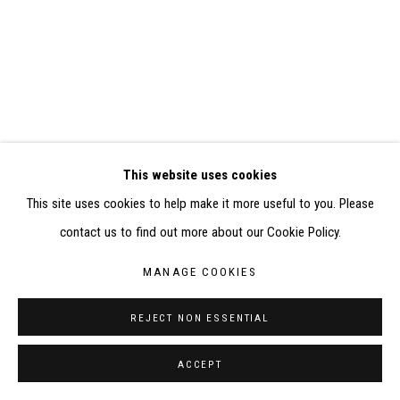
RÉALISÉ À PARTIR DES DONNÉES COLLECTÉES PAR
ELISABETH KLIMOFF DE 2015 À 2019
SITE BY ARTLOGIC
CONTACT : inventaire@judit-reigl.com
This website uses cookies
This site uses cookies to help make it more useful to you. Please
contact us to find out more about our Cookie Policy.
MANAGE COOKIES
REJECT NON ESSENTIAL
ACCEPT