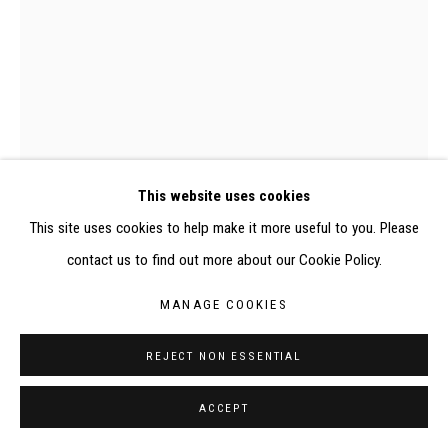
RÉALISÉ À PARTIR DES DONNÉES COLLECTÉES PAR
ELISABETH KLIMOFF DE 2015 À 2019
SITE BY ARTLOGIC
CONTACT : inventaire@judit-reigl.com
This website uses cookies
This site uses cookies to help make it more useful to you. Please
contact us to find out more about our Cookie Policy.
MANAGE COOKIES
REJECT NON ESSENTIAL
ACCEPT