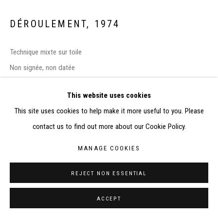
ELISABETH KLIMOFF DE 2015 À 2019
SITE BY ARTLOGIC
DÉROULEMENT
,
1974
CONTACT : inventaire@judit-reigl.com
Technique mixte sur toile
Non signée, non datée
89.5 x 113.5 cm
This website uses cookies
This site uses cookies to help make it more useful to you. Please
EXHIBITIONS
contact us to find out more about our Cookie Policy.
-
Judit Reigl, Déroulements
, Paris, Galerie l’Or du Temps, 1er juin –
7 juillet 2007
MANAGE COOKIES
-
Art Paris 2009
, stand Erdész & Maklary Fine Arts, Paris, Grand
REJECT NON ESSENTIAL
Palais, 19 – 23 mars 2009
-
Judit Reigl
, Unfolding
, New York, 9W / Paul Rodgers, 26 mai – 1
ACCEPT
novembre 2014