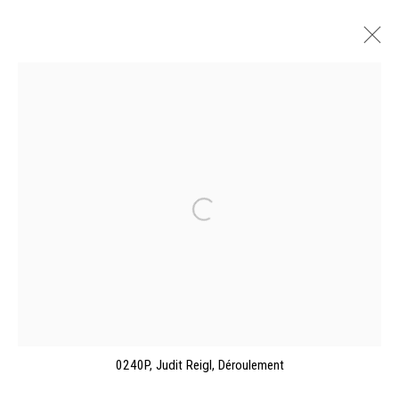
JUDIT REIGL, PANTA RHEI
GALERIE DINA VIERNY, PARIS
22 SEPTEMBER - 14 OCTOBER 2023
OVERVIEW
INSTALLATION VIEWS
WORKS
PUBLICATIONS
Manage cookies
©2026 FONDS DE DOTATION JUDIT REIGL - SITE
0240P, Judit Reigl, Déroulement
RÉALISÉ À PARTIR DES DONNÉES COLLECTÉES PAR