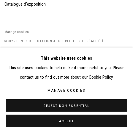
Catalogue d'exposition
Manage cookies
©2026 FONDS DE DOTATION JUDIT REIGL - SITE RÉALISÉ À
PARTIR DES DONNÉES COLLECTÉES PAR ELISABETH KLIMOFF
This website uses cookies
DE 2015 À 2019
This site uses cookies to help make it more useful to you. Please
SITE BY ARTLOGIC
contact us to find out more about our Cookie Policy.
CONTACT : inventaire@judit-reigl.com
MANAGE COOKIES
REJECT NON ESSENTIAL
ACCEPT