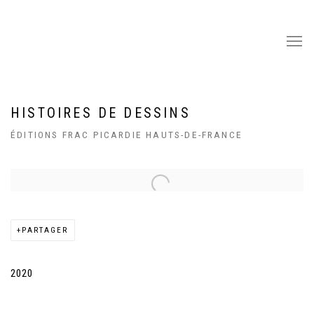
HISTOIRES DE DESSINS
ÉDITIONS FRAC PICARDIE HAUTS-DE-FRANCE
Open a larger version of the following image in a popup:
PARTAGER
2020