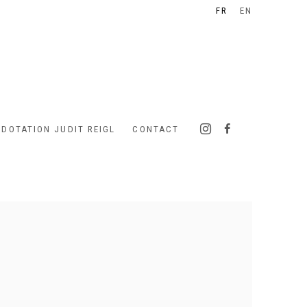
FR
EN
 DOTATION JUDIT REIGL
CONTACT
 following image in a popup: