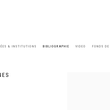
ÉES & INSTITUTIONS
BIBLIOGRAPHIE
VIDEO
FONDS DE
NES
Open a larger version of the