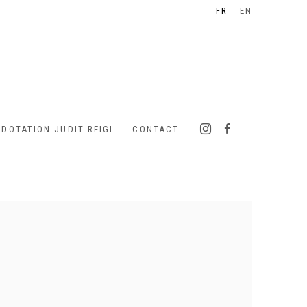
FR
EN
 DOTATION JUDIT REIGL
CONTACT
 following image in a popup: