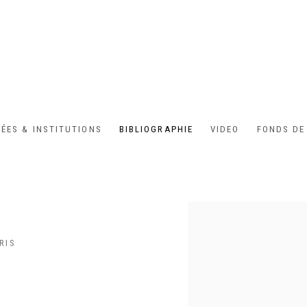
ÉES & INSTITUTIONS
BIBLIOGRAPHIE
VIDEO
FONDS DE
Open a larger version of the
RIS