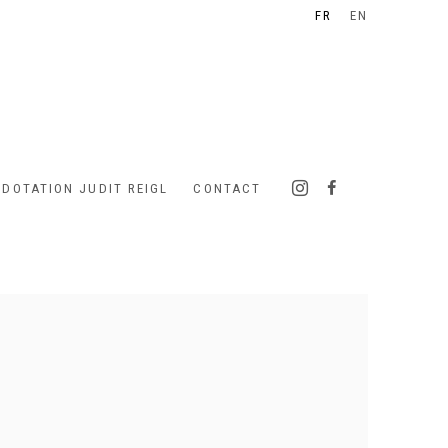
FR
EN
 DOTATION JUDIT REIGL
CONTACT
 following image in a popup: