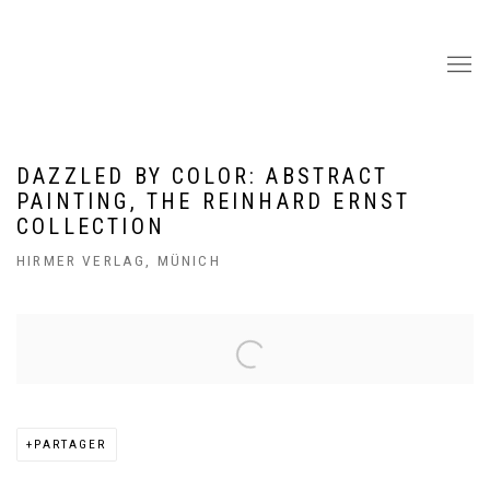
DAZZLED BY COLOR: ABSTRACT
PAINTING, THE REINHARD ERNST
COLLECTION
HIRMER VERLAG, MÜNICH
Open a larger version of the following image in a popup:
PARTAGER