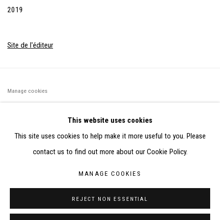
2019
Site de l'éditeur
Manage cookies
©2026 FONDS DE DOTATION JUDIT REIGL - SITE RÉALISÉ À
This website uses cookies
PARTIR DES DONNÉES COLLECTÉES PAR ELISABETH KLIMOFF
This site uses cookies to help make it more useful to you. Please
DE 2015 À 2019
contact us to find out more about our Cookie Policy.
SITE BY ARTLOGIC
MANAGE COOKIES
CONTACT : inventaire@judit-reigl.com
REJECT NON ESSENTIAL