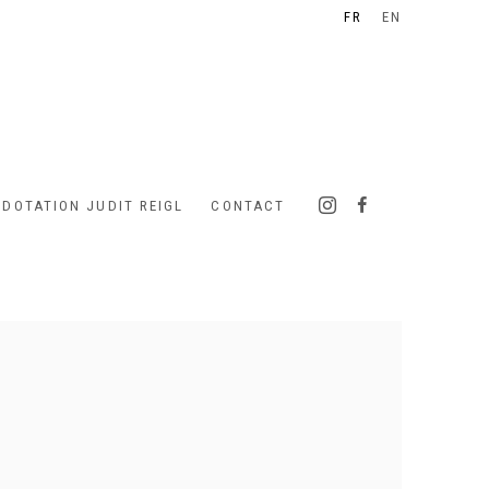
FR
EN
 DOTATION JUDIT REIGL
CONTACT
 following image in a popup: