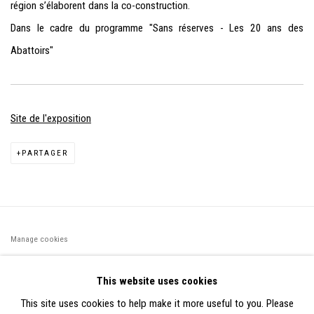
région s’élaborent dans la co-construction.
Dans le cadre du programme "Sans réserves - Les 20 ans des
Abattoirs"
Site de l'exposition
PARTAGER
Manage cookies
©2026 FONDS DE DOTATION JUDIT REIGL - SITE RÉALISÉ À
This website uses cookies
PARTIR DES DONNÉES COLLECTÉES PAR ELISABETH KLIMOFF
This site uses cookies to help make it more useful to you. Please
DE 2015 À 2019