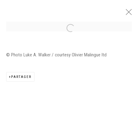
BACK TO REALITY
© Photo Luke A. Walker / courtesy Olivier Malingue ltd
OLIVIER MALINGUE GALLERY, LONDRES
13 AVRIL - 21 MAI 2021
PARTAGER
PRÉSENTATION
VUES DE L'EXPOSITION
ŒUVRES
Manage cookies
©2026 FONDS DE DOTATION JUDIT REIGL - SITE
RÉALISÉ À PARTIR DES DONNÉES COLLECTÉES PAR
ELISABETH KLIMOFF DE 2015 À 2019