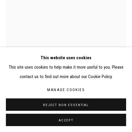
©2026 FONDS DE DOTATION JUDIT REIGL - SITE
RÉALISÉ À PARTIR DES DONNÉES COLLECTÉES PAR
ELISABETH KLIMOFF DE 2015 À 2019
SITE BY ARTLOGIC
CONTACT : inventaire@judit-reigl.com
0842P, Judit Reigl, Écriture en masse
This website uses cookies
This site uses cookies to help make it more useful to you. Please
contact us to find out more about our Cookie Policy.
ECRITURE EN MASSE
,
1965
MANAGE COOKIES
Huile sur toile
REJECT NON ESSENTIAL
116.5 x 89 cm
ACCEPT
EXPOSITIONS