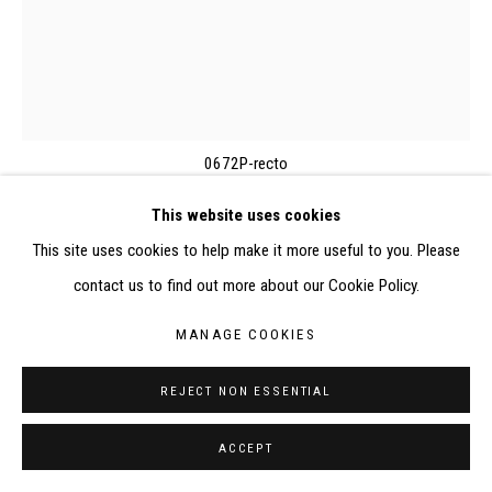
RÉALISÉ À PARTIR DES DONNÉES COLLECTÉES PAR
ELISABETH KLIMOFF DE 2015 À 2019
SITE BY ARTLOGIC
CONTACT : inventaire@judit-reigl.com
0672P-recto
This website uses cookies
This site uses cookies to help make it more useful to you. Please
DÉROULEMENT
,
1979
contact us to find out more about our Cookie Policy.
Acrylique et huile sur toile
MANAGE COOKIES
100 x 81 cm
REJECT NON ESSENTIAL
EXPOSITIONS
ACCEPT
-
Four Female Abstract Painters: Beöty Steiner Anna, Vera Braun,