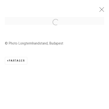
JUDIT REIGL, WORKS ON PAPER 1954-
© Photo Longtermhandstand, Budapest
2019
LONGTERMHANDSTAND, BUDAPEST
11 AVRIL - 4 MAI 2022
PARTAGER
PRÉSENTATION
VUES DE L'EXPOSITION
ŒUVRES
Manage cookies
©2026 FONDS DE DOTATION JUDIT REIGL - SITE
RÉALISÉ À PARTIR DES DONNÉES COLLECTÉES PAR