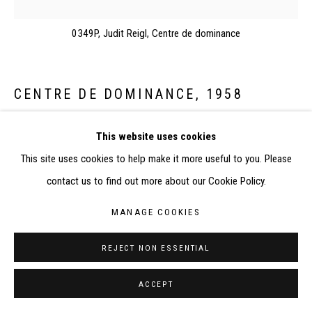
RÉALISÉ À PARTIR DES DONNÉES COLLECTÉES PAR
0349P, Judit Reigl, Centre de dominance
ELISABETH KLIMOFF DE 2015 À 2019
SITE BY ARTLOGIC
CENTRE DE DOMINANCE
,
1958
CONTACT : inventaire@judit-reigl.com
Huile sur toile
This website uses cookies
191 x 189 cm
This site uses cookies to help make it more useful to you. Please
contact us to find out more about our Cookie Policy.
EXPOSITIONS
MANAGE COOKIES
-
Judit Reigl
, Paris, Galerie Kléber, 26 mai – 20 juin 1959
-
Judit Reigl, Centres de Dominance
, Essen, Galerie van de Loo, 17
REJECT NON ESSENTIAL
février – 22 mars 1960
ACCEPT
-
1er Salon international des galeries pilotes : artistes et